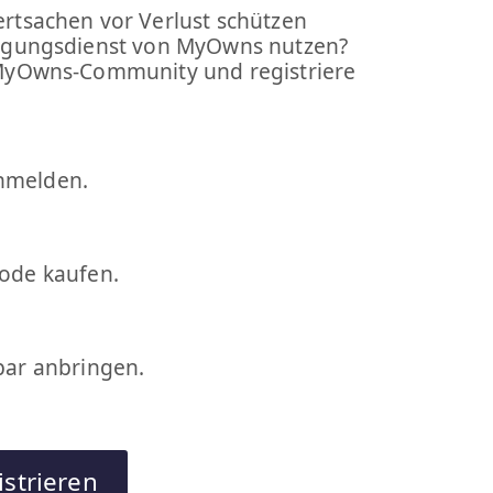
rtsachen vor Verlust schützen
igungsdienst von MyOwns nutzen?
MyOwns-Community und registriere
nmelden.
Code kaufen.
tbar anbringen.
strieren