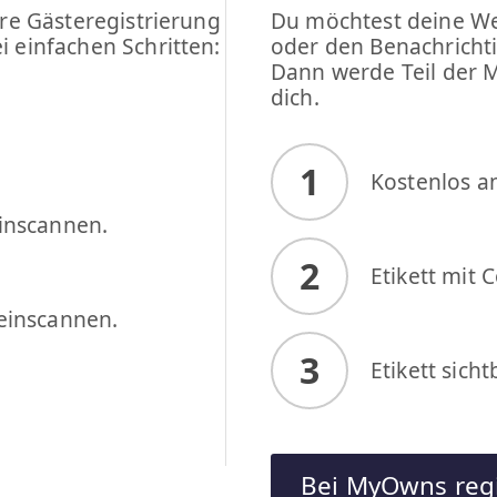
re Gästeregistrierung
Du möchtest deine We
 einfachen Schritten:
oder den Benachricht
Dann werde Teil der 
dich.
1
Kostenlos a
inscannen.
2
Etikett mit 
einscannen.
3
Etikett sich
Bei MyOwns regi