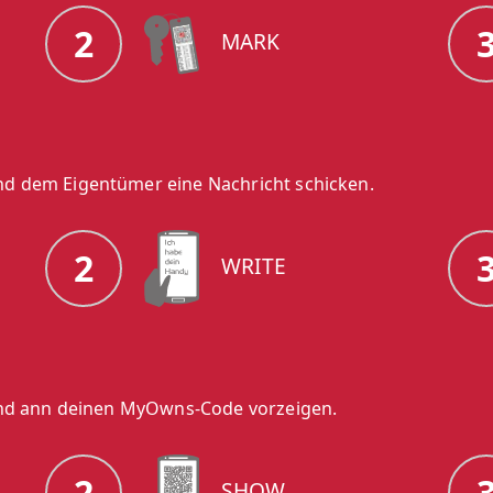
2
MARK
d dem Eigentümer eine Nachricht schicken.
2
WRITE
 und ann deinen MyOwns-Code vorzeigen.
2
SHOW