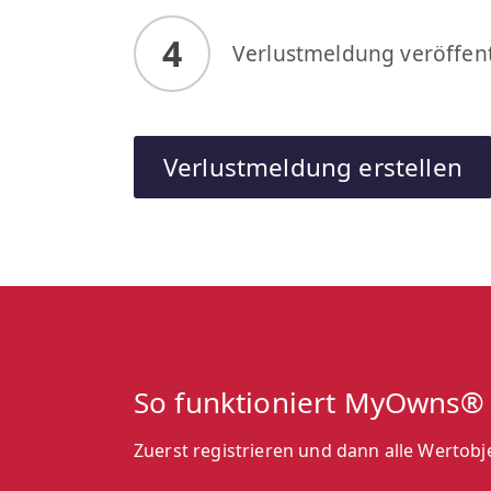
4
Verlustmeldung veröffent
Verlustmeldung erstellen
So funktioniert MyOwns®
Zuerst registrieren und dann alle Wertob